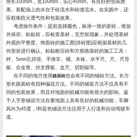
块长100mm，宽100mm，实心45mm。有良好的包装效
果。装配场上的水在于砖流水和砖缝流水。在实践中，还
应权衡防火透气性和包装效果。
考虑操作条件：提前选择颜色，标准一致的瓷砖，堆放
并保存。粘贴前，应检查基材，无空鼓现象，并处理基材
外观的平整度。饰面砖的施工图(排砖图)应根据基材的几
何形状进行确认。粘贴耐压砖和方形路面砖的施工工具：
秤、5mm孔径筛、手推车、桶、木袜、水平尺、尺、尺导
板、合金凿、丝支撑板、盒尺、切割锯等。
在不同的地方使用
也会有不同的铺砖方法。长方
路面砖
形长路面砖有四种编花方法。不同的铺装方法不仅具有不
同的包装效果，而且对地面的机械功能有很大的影响。鉴
于人字形铺设方法在重地面上具有良好的机械功能，车辆
风向为45度，I和蓝色铺设方法仅用于人行道和自动驾驶车
道。